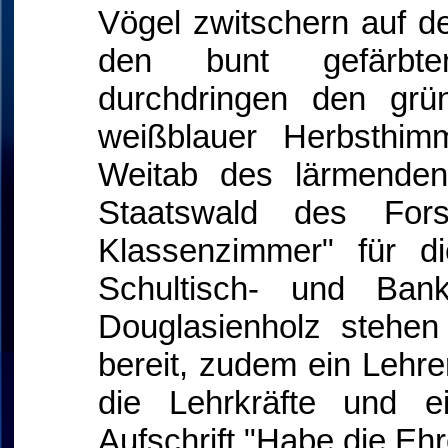
Vögel zwitschern auf d
den bunt gefärbten
durchdringen den grü
weißblauer Herbsthim
Weitab des lärmenden
Staatswald des Fors
Klassenzimmer" für d
Schultisch- und Bank
Douglasienholz stehe
bereit, zudem ein Lehre
die Lehrkräfte und e
Aufschrift "Habe die Ehr